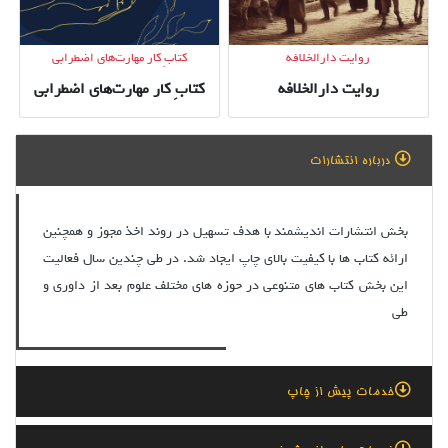
انسان کامل در رساندن فرد و جامعه
به تمدن متعالی» منتشر شد.
روایت دارالخلافه
کتابِ کار مهارت‌های اضطرابی
روایت دارالخلافه
کتابِ کار مهارت‌های اضطرابی
درباره انتشارات
بخش انتشارات اندیشمند با هدف تسهیل در روند اخذ مجوز و همچنین
ارائه کتاب ها با کیفیت بالای چاپ ایجاد شد. در طی چندین سال فعالیت
چاپ چهاردهم "کشف‌المحجوب"
این بخش کتاب های متنوعی در حوزه های مختلف علوم بعد از داوری و
منتشر شد.
طی
کتاب " کشف المحجوب" به نویسندگی
ابوالحسین علی بن عثمان هجیوری
توسط نشر سروش به چاپ چهاردهم
خدمات پیش از چاپ
رسید.