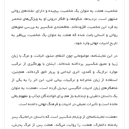
شخصیت هملت به عنوان یک شخصیت پیچیده و دارای تضادهای روانی
مشهور است. تردیدها، شکوه‌ها، و افکار درونی او به ویژگی‌های منحصر
به فرد این شخصیت افزوده‌اند. علاقه‌مندی شکسپیر به بررسی عمق‌های
روانی و انسانی باعث شده که هملت به عنوان یک شخصیت بی‌نظیر به
تاریخ ادبیات جهانی وارد شود.
در این نمایشنامه، موضوعاتی چون انتقام، عشق، خیانت، و مرگ با زبان
زیبا و عمیق شکسپیر پرداخته شده‌اند. ایشان با بهره‌گیری از ترکیب
موارد تراژیک و کمدی، اثری ابداعی و پربار خلق کرده‌اند. همچنین،
استفاده از زبان شاعرانه و ترکیبات بیانی غنی، این اثر را به یکی از
شاهکارهای زبان ادبیات انگلیسی تبدیل کرده است. «هملت» به عنوان
یک داستان دلفینی و چندلایه باز هم برای خوانندگان جذاب و مفهوم باقی
مانده است و تأثیرات عمیقی در ادبیات و فرهنگ جهانی داشته است.
«هملت» نمایشنامه‌ای از
ویلیام شکسپیر
است که داستان دراماتیک پسر
پادشاه دانمارک، هملت، را روایت می‌کند. هملت پس از مرگ پدرش،