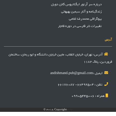
درباره سر آرتور ایگناتیوس کانن دویل
زندگینامه و آثار سیمین بهبهانی
بیوگرافی محمدرضا غلامی
تغییرات نثر فارسی در دوره قاجار
آدرس
آدرس: تهران، خیابان انقلاب، مابین خیابان دانشگاه و ابو ریحان، ساختمان
فروردین، پلاک 1182
ایمیل :andishmand.pub@gmail.com
تلفن : 66492504- 66176087
همراه : 09905445006
© 2018 Copyright:
php